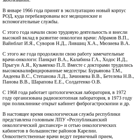
В январе 1966 года принят в эксплуатацию новый корпус
РОД, куда перебазированы все медицинские и
вспомогательные службы.
С этого года начали свою трудовую деятельность и внесли
высокий вклад в развитие онкологии врачи: Абрамов В.П.,
Вайнблат И.Я., Суворов Н.Д., Лившиц Х.А., Мюзиева В.А.
С этого же года продолжили свою работу замечательные
врачи-онкологи: Панкрат В.А., Калабина Г.А., Ходос И.Д.,
Прыгун А.Я., Кузьменко П.Л. Вместе с докторами трудились
высококвалифицированные медсестры: Бурьянова Т.М.,
Авдеева B.C., Степанова Л.Д., Зачиняева В.В., Бетелева Н.В.,
Панова В.В., Шарапова Е.Е., Солдатенко О.В.
С 1968 года работает цитологическая лаборатория, в 1972
году организована радиоизотопная лаборатория, в 1973 году
при поликлинике открыт кабинет фиброгастроскопии и др.
В настоящее время онкологическая служба республики
представлена головным ЛПУ «Республиканский
онкологический диспансер» и сетью онкологических
кабинетов в большинстве районов Карелии.
Онкоответственные врачи ведут первичный прием,