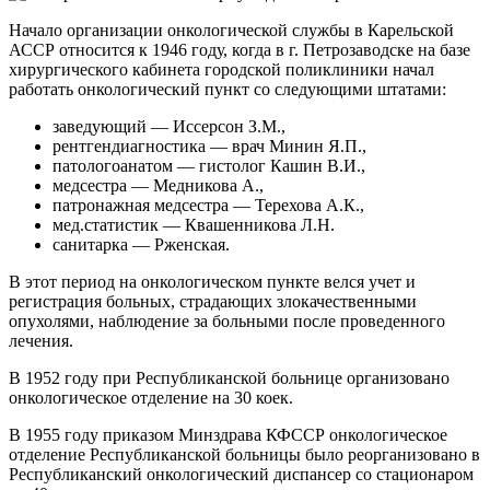
Начало организации онкологической службы в Карельской
АССР относится к 1946 году, когда в г. Петрозаводске на базе
хирургического кабинета городской поликлиники начал
работать онкологический пункт со следующими штатами:
заведующий — Иссерсон З.М.,
рентгендиагностика — врач Минин Я.П.,
патологоанатом — гистолог Кашин В.И.,
медсестра — Медникова А.,
патронажная медсестра — Терехова А.К.,
мед.статистик — Квашенникова Л.Н.
санитарка — Рженская.
В этот период на онкологическом пункте велся учет и
регистрация больных, страдающих злокачественными
опухолями, наблюдение за больными после проведенного
лечения.
В 1952 году при Республиканской больнице организовано
онкологическое отделение на 30 коек.
В 1955 году приказом Минздрава КФССР онкологическое
отделение Республиканской больницы было реорганизовано в
Республиканский онкологический диспансер со стационаром