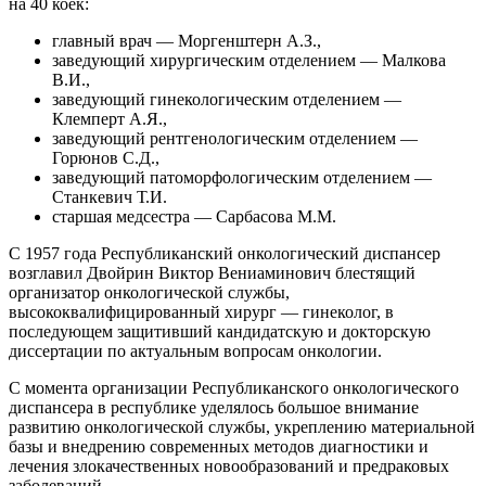
на 40 коек:
главный врач — Моргенштерн А.З.,
заведующий хирургическим отделением — Малкова
В.И.,
заведующий гинекологическим отделением —
Клемперт А.Я.,
заведующий рентгенологическим отделением —
Горюнов С.Д.,
заведующий патоморфологическим отделением —
Станкевич Т.И.
старшая медсестра — Сарбасова М.М.
С 1957 года Республиканский онкологический диспансер
возглавил Двойрин Виктор Вениаминович блестящий
организатор онкологической службы,
высококвалифицированный хирург — гинеколог, в
последующем защитивший кандидатскую и докторскую
диссертации по актуальным вопросам онкологии.
С момента организации Республиканского онкологического
диспансера в республике уделялось большое внимание
развитию онкологической службы, укреплению материальной
базы и внедрению современных методов диагностики и
лечения злокачественных новообразований и предраковых
заболеваний.