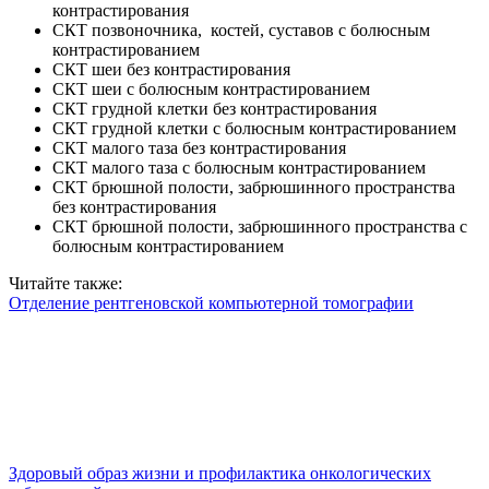
контрастирования
СКТ позвоночника, костей, суставов с болюсным
контрастированием
СКТ шеи без контрастирования
СКТ шеи с болюсным контрастированием
СКТ грудной клетки без контрастирования
СКТ грудной клетки с болюсным контрастированием
СКТ малого таза без контрастирования
СКТ малого таза с болюсным контрастированием
СКТ брюшной полости, забрюшинного пространства
без контрастирования
СКТ брюшной полости, забрюшинного пространства с
болюсным контрастированием
Читайте также:
Отделение рентгеновской компьютерной томографии
Здоровый образ жизни и профилактика онкологических