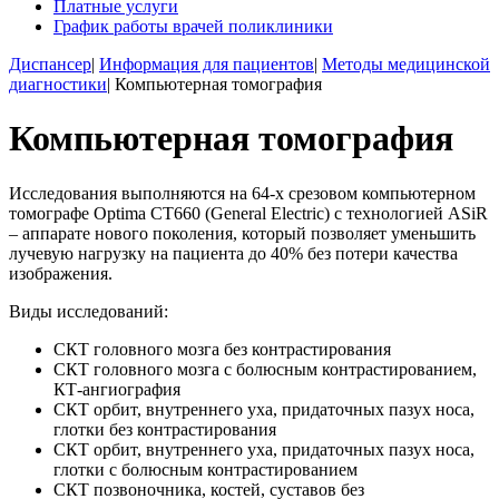
Платные услуги
График работы врачей поликлиники
Диспансер
|
Информация для пациентов
|
Методы медицинской
диагностики
|
Компьютерная томография
Вы здесь
Компьютерная томография
Исследования выполняются на 64-х срезовом компьютерном
томографе Optima CT660 (General Electric) с технологией ASiR
– аппарате нового поколения, который позволяет уменьшить
лучевую нагрузку на пациента до 40% без потери качества
изображения.
Виды исследований:
СКТ головного мозга без контрастирования
СКТ головного мозга с болюсным контрастированием,
КТ-ангиография
СКТ орбит, внутреннего уха, придаточных пазух носа,
глотки без контрастирования
СКТ орбит, внутреннего уха, придаточных пазух носа,
глотки с болюсным контрастированием
СКТ позвоночника, костей, суставов без